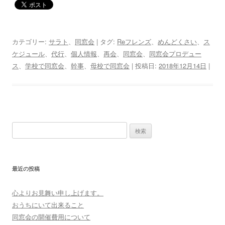
カテゴリー:
サラト
、
同窓会
| タグ:
Reフレンズ
、
めんどくさい
、
ス
ケジュール
、
代行
、
個人情報
、
再会
、
同窓会
、
同窓会プロデュー
ス
、
学校で同窓会
、
幹事
、
母校で同窓会
| 投稿日:
2018年12月14日
|
検
索:
最近の投稿
心よりお見舞い申し上げます。
おうちにいて出来ること
同窓会の開催費用について