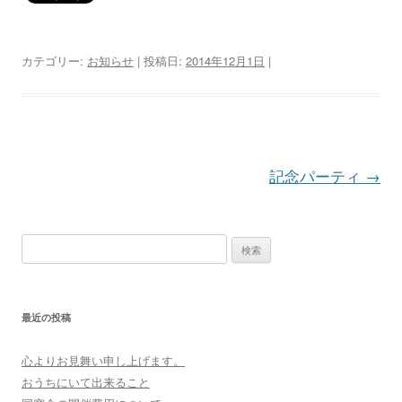
カテゴリー:
お知らせ
| 投稿日:
2014年12月1日
|
投
記念パーティ
→
稿
ナ
検
ビ
索:
ゲ
最近の投稿
ー
シ
心よりお見舞い申し上げます。
ョ
おうちにいて出来ること