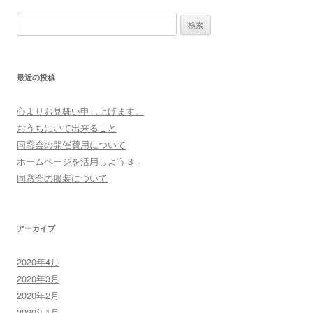
ビ
検
ゲ
索:
ー
最近の投稿
シ
ョ
心よりお見舞い申し上げます。
ン
おうちにいて出来ること
同窓会の開催費用について
ホームページを活用しよう３
同窓会の服装について
アーカイブ
2020年4月
2020年3月
2020年2月
2020年1月