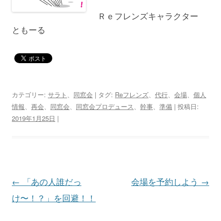
Ｒｅフレンズキャラクター
ともーる
カテゴリー:
サラト
、
同窓会
| タグ:
Reフレンズ
、
代行
、
会場
、
個人
情報
、
再会
、
同窓会
、
同窓会プロデュース
、
幹事
、
準備
| 投稿日:
2019年1月25日
|
投
←
「あの人誰だっ
会場を予約しよう
→
稿
け〜！？」を回避！！
ナ