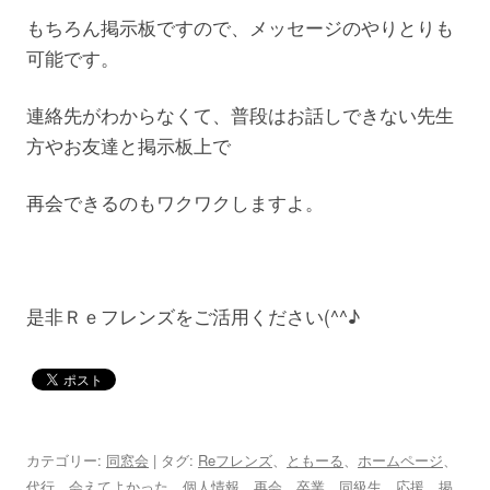
もちろん掲示板ですので、メッセージのやりとりも
可能です。
連絡先がわからなくて、普段はお話しできない先生
方やお友達と掲示板上で
再会できるのもワクワクしますよ。
是非Ｒｅフレンズをご活用ください(^^♪
カテゴリー:
同窓会
| タグ:
Reフレンズ
、
ともーる
、
ホームページ
、
代行
、
会えてよかった
、
個人情報
、
再会
、
卒業
、
同級生
、
応援
、
掲