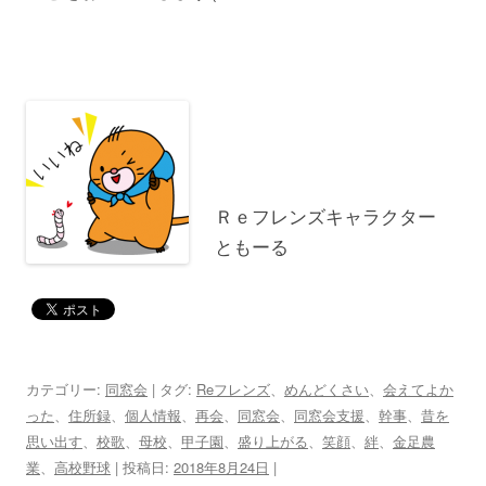
Ｒｅフレンズキャラクター
ともーる
カテゴリー:
同窓会
| タグ:
Reフレンズ
、
めんどくさい
、
会えてよか
った
、
住所録
、
個人情報
、
再会
、
同窓会
、
同窓会支援
、
幹事
、
昔を
思い出す
、
校歌
、
母校
、
甲子園
、
盛り上がる
、
笑顔
、
絆
、
金足農
業
、
高校野球
| 投稿日:
2018年8月24日
|