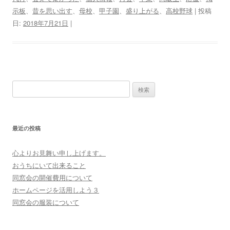
示板
、
昔を思い出す
、
母校
、
甲子園
、
盛り上がる
、
高校野球
| 投稿
日:
2018年7月21日
|
検
索:
最近の投稿
心よりお見舞い申し上げます。
おうちにいて出来ること
同窓会の開催費用について
ホームページを活用しよう３
同窓会の服装について